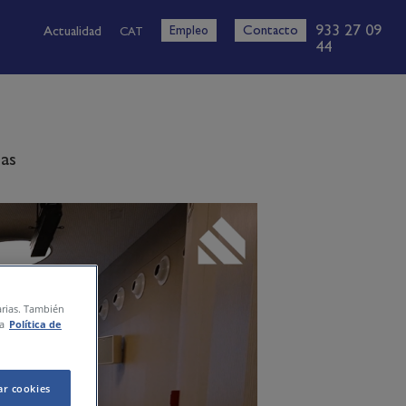
933 27 09
Empleo
Contacto
Actualidad
CAT
44
as
tarias. También
a
Política de
ar cookies