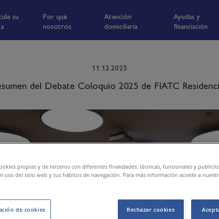
cule su
Por qué
Atención
Ayudas y
za
nosotros
domiciliaria
financiación
11.12.2025
esumen del Debate Coloquio 2025 de FIATC Residenci
ookies propias y de terceros con diferentes finalidades: técnicas, funcionales y publici
l uso del sitio web y tus hábitos de navegación. Para más información accede a nuestr
ación de cookies
Rechazar cookies
Acept