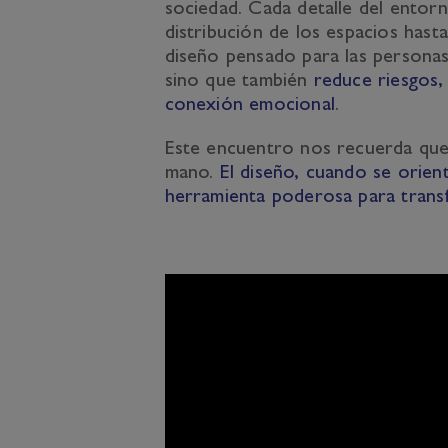
sociedad. Cada detalle del entorno
distribución de los espacios hast
diseño pensado para las persona
sino que también
reduce riesgos,
conexión emocional
.
Este encuentro nos recuerda que 
mano.
El diseño, cuando se orien
herramienta poderosa para transfo