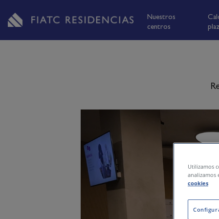
Nuestros
Cal
centros
pla
R
Utilizamos c
analizamos e
cookies
Configur